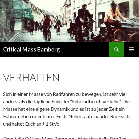
Suchen
Critical Mass Bamberg
SPRINGE
PRIMÄR
ZUM
MENÜ
INHALT
VERHALTEN
Sich in einer Masse von Radfahren zu bewegen, ist sehr viel
anders, als die tägliche Fahrt im “Fahrradberufsverkehr”. Die
Masse hat eine eigene Dynamik und es ist zu jeder Zeit ein
Fahrer neben oder hinter Euch. Nehmt aufeinander Rücksicht
und haltet Euch an § 1 StVo.
Damit die Critical Mass Bamberg sicher durch die Straßen