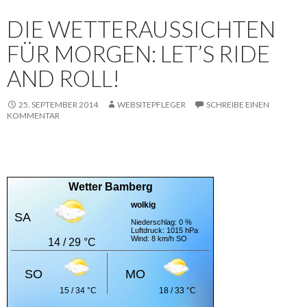
DIE WETTERAUSSICHTEN
FÜR MORGEN: LET’S RIDE
AND ROLL!
25. SEPTEMBER 2014
WEBSITEPFLEGER
SCHREIBE EINEN
KOMMENTAR
Wetter Bamberg
wolkig
SA
Niederschlag: 0 %
Luftdruck: 1015 hPa
Wind: 8 km/h SO
14 / 29 °C
SO
MO
15 / 34 °C
18 / 33 °C